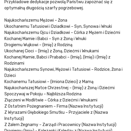
Przykładowe dedykacje pozwolą Państwu zapoznać się z
optymalną długością szarfy pogrzebowej.
Najukochańszemu Mężowi – Żona
Ukochanemu Tatusiowi i Dziadkowi – Syn, Synowa i Wnuki
Najukochańszemu Ojcu i Dziadkowi – Córka z Mężem i Dziećmi
Kochanej Mamie i Babci – Syn z Żoną i Wnuki
Drogiemu Wujkowi – (Imię) z Rodziną
Ukochanej Cioci – (Imię) z Żoną, Dziećmi i Wnukami
Kochanej Mamie, Babci i Prababci – (Imię), (Imię) i (Imię) z
Rodzinami
Najukochańszemu Synowi, Mężowi i Tatusiowi – Rodzice, Żona i
Dzieci
Kochanemu Tatusiowi – (Imiona Dzieci) z Mamą
Najukochańszej Matce Chrzestnej – (Imię) z Żoną i Dziećmi
Spoczywaj w Pokoju – Najbliższa Rodzina
Złączeni w Modlitwie – Córka z Dziećmi i Wnukami
Z Ostatnim Pożegnaniem – Firma (Nazwa Instytucji)
Z Wyrazami Głębokiego Smutku – Przyjaciele z (Nazwa
Instytucji)
Z Żalem Żegnamy – Zarząd i Pracownicy (Nazwa Instytucji)
Drogiemu (Imię) – Koleżanki i Koledzy z (Nazwa Instytucji)